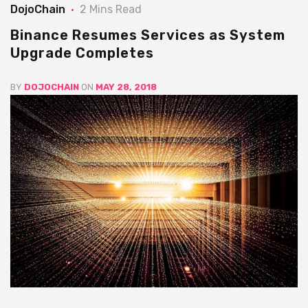
DojoChain
2 Mins Read
Binance Resumes Services as System
Upgrade Completes
BY
DOJOCHAIN
ON
MAY 28, 2018