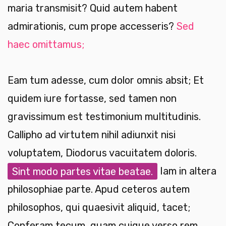
maria transmisit? Quid autem habent
admirationis, cum prope accesseris?
Sed
haec omittamus;
Eam tum adesse, cum dolor omnis absit; Et
quidem iure fortasse, sed tamen non
gravissimum est testimonium multitudinis.
Callipho ad virtutem nihil adiunxit nisi
voluptatem, Diodorus vacuitatem doloris.
Sint modo partes vitae beatae.
Iam in altera
philosophiae parte. Apud ceteros autem
philosophos, qui quaesivit aliquid, tacet;
Conferam tecum, quam cuique verso rem