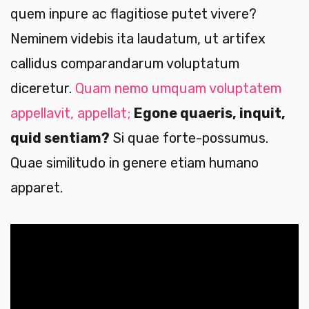
quem inpure ac flagitiose putet vivere?
Neminem videbis ita laudatum, ut artifex
callidus comparandarum voluptatum
diceretur.
Quam nemo umquam voluptatem
appellavit, appellat;
Egone quaeris, inquit,
quid sentiam?
Si quae forte-possumus.
Quae similitudo in genere etiam humano
apparet.