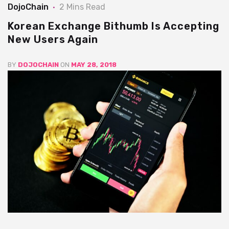
DojoChain
2 Mins Read
Korean Exchange Bithumb Is Accepting
New Users Again
BY
DOJOCHAIN
ON
MAY 28, 2018